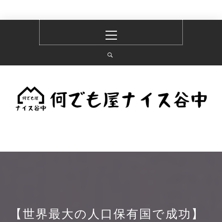
コ
メ
ン
イ
テ
ン
ン
メ
ツ
ニ
へ
ュ
何でも屋ナイス谷中
ス
ー
キ
ッ
プ
WHAT YOU SAY NEXT IS…
【世界最大の人口保有国で成功】