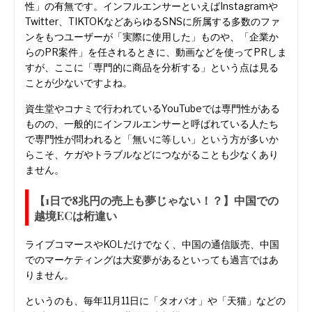
性」の有無です。インフルエンサーといえばInstagramや
Twitter、TIKTOKなどあらゆるSNSに所属する多数のファ
ンをもつユーザーが「実際に使用した」ものや、「企業か
らのPR案件」を任されるときに、動画などを使ってPRしま
すが、ここに「専門的に商品を分析する」という点は見る
ことが少ないですよね。
資生堂やコナミで行われているYouTubeでは専門性がある
ものの、一般的にインフルエンサーと呼ばれている人たち
で専門性が問われると「無いに等しい」という方が多いか
らこそ、ケガやトラブルなどにつながることも少なくあり
ません。
【1日で8兆円の売上も夢じゃない！？】中国での
越境ECは桁違い
ライブコマースやKOLだけでなく、中国の通信販売、中国
でのマーケティングは大変夢があるといっても過言ではあ
りません。
というのも、毎年11月11日に「タオバオ」や「天猫」などの