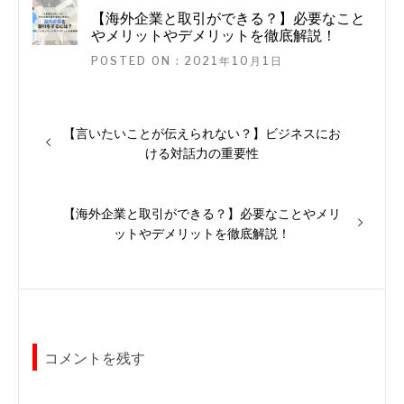
【海外企業と取引ができる？】必要なこと
やメリットやデメリットを徹底解説！
POSTED ON : 2021年10月1日
投
過
【言いたいことが伝えられない？】ビジネスにお
稿
去
ける対話力の重要性
ナ
の
投
ビ
稿:
次
【海外企業と取引ができる？】必要なことやメリ
ゲ
の
ットやデメリットを徹底解説！
ー
投
稿:
シ
ョ
ン
コメントを残す