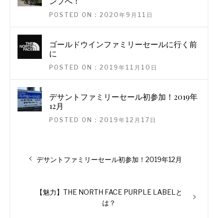
ンプへ！
POSTED ON : 2020年9月11日
ゴールドウインファミリーセールに行く前
に
POSTED ON : 2019年11月10日
デサントファミリーセール初参加！2019年
12月
POSTED ON : 2019年12月17日
投
過
デサントファミリーセール初参加！2019年12月
稿
去
ナ
の
投
次
【魅力】THE NORTH FACE PURPLE LABELと
ビ
稿:
の
は？
ゲ
投