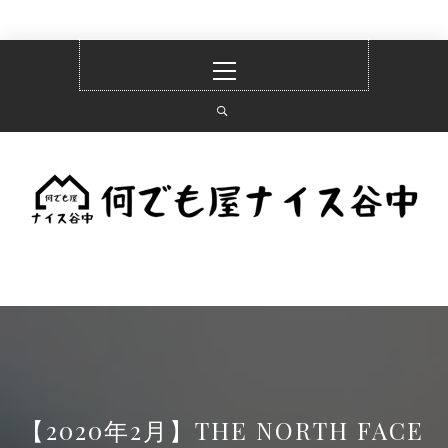
コ
メ
ン
イ
テ
ン
ン
メ
ツ
ニ
へ
ュ
何でも屋ナイス谷中
ス
ー
キ
ッ
プ
WHAT YOU SAY NEXT IS…
【2020年2月】THE NORTH FACE